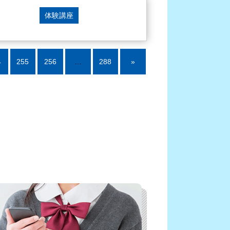
体験講座
4
255
256
…
288
»