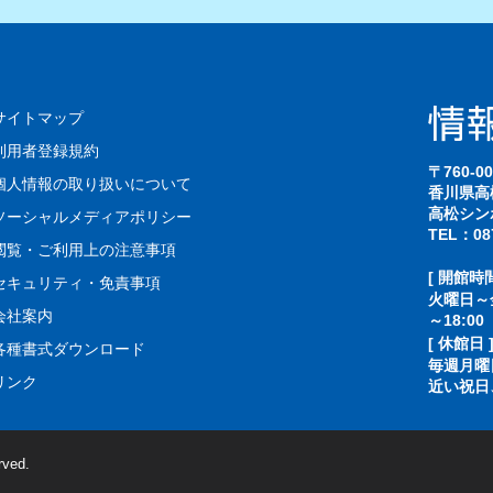
サイトマップ
利用者登録規約
〒760-00
個人情報の取り扱いについて
香川県高
高松シン
ソーシャルメディアポリシー
TEL：087
閲覧・ご利用上の注意事項
[ 開館時間
セキュリティ・免責事項
火曜日～金
会社案内
～18:00
[ 休館日 
各種書式ダウンロード
毎週月曜
リンク
近い祝日
rved.