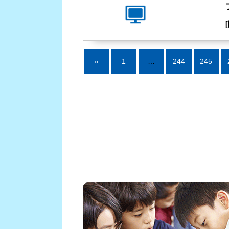
«
1
…
244
245