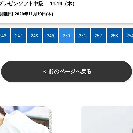
プレゼンソフト中級 11/19（木）
[開催日] 2020年11月19日(木)
246
247
248
249
250
251
252
253
25
＜ 前のページへ戻る