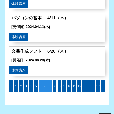
体験講座
パソコンの基本 4/11（木）
[開催日] 2024.04.11(木)
体験講座
文書作成ソフト 6/20（木）
[開催日] 2024.06.20(木)
体験講座
«
1
2
3
4
5
6
7
8
9
10
11
12
…
17
»