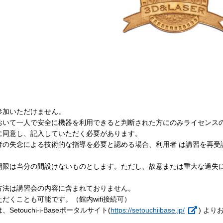
参加いただけません。
おいて一人で安全に機器を利用できると判断された方にのみライセンス
に同意し、記入していただく必要があります。
者の失念による技術的な指導を必要と認める場合、利用者 は講習を再受
期限は当分の間設けないものとします。ただし、故意または重大な過失
方法は講習会の内容に含まれておりません。
だくことも可能です。（館内wifi接続可）
ouchi-i-Baseポータルサイト(
https://setouchiibase.jp/
) よ