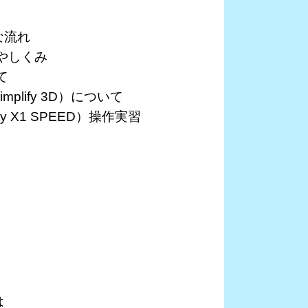
な流れ
類やしくみ
て
mplify 3D）について
ity X1 SPEED）操作実習
は