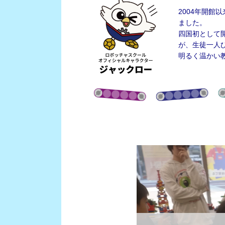
2004年開
ました。
四国初として
が、生徒一人
明るく温かい