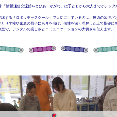
館以来「情報通信交流館e-とぴあ・かがわ」は子どもから大人までがデジ
開講する「ロボッチャスクール」で大切にしているのは、技術の習得だけ
ひとり学校や家庭の様子にも耳を傾け、個性を深く理解した上で指導に
教室で、デジタルの楽しさとコミュニケーションの大切さを伝えます。