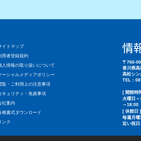
サイトマップ
利用者登録規約
〒760-00
個人情報の取り扱いについて
香川県高
高松シン
ソーシャルメディアポリシー
TEL：087
閲覧・ご利用上の注意事項
[ 開館時間
セキュリティ・免責事項
火曜日～金
会社案内
～18:00
[ 休館日 
各種書式ダウンロード
毎週月曜
リンク
近い祝日